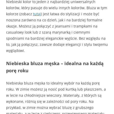
Niebieski kolor to jeden z najbardziej uniwersalnych
kolorów, który pasuje do wielu innych kolorów. Bluza w tym
kolorze (zobacz
tutaj
) jest łatwa do stylizacji i może być
noszona zarówno na co dzień, jak i na bardziej formalne
okazje. Możesz ją połączyć z jeansami i trampkami na
casualowy look lub z szarą marynarką i ciemnymi
spodniami na bardziej eleganckie wyjście. Bez względu na
to, jak ją połączysz, zawsze dodaje elegancji i stylu twojemu
wyglądowi.
Niebieska bluza męska – idealna na każdą
porę roku
Niebieska bluza męska to idealny wybór na każdą porę
roku. W zimie możesz ją nosić pod kurtką lub płaszczem, a
w lecie na chłodniejsze wieczory. Materiały, z których są
wykonane, różnią się w zależności od pory roku. Na
przykład, w zimie można wybrać bluzę z grubszego
materiału, a w lecie z cieńszego, przewiewnego materiału.