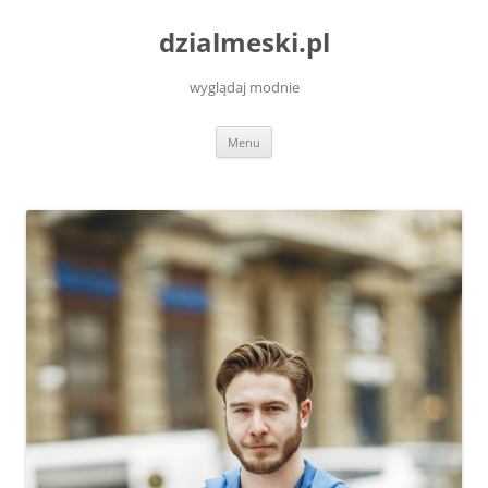
Przejdź
do
dzialmeski.pl
treści
wyglądaj modnie
Menu