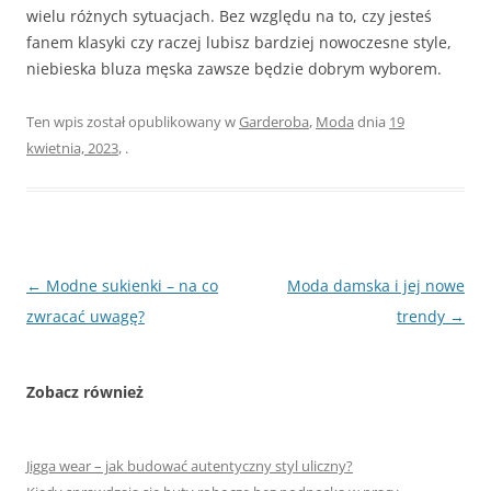
wielu różnych sytuacjach. Bez względu na to, czy jesteś
fanem klasyki czy raczej lubisz bardziej nowoczesne style,
niebieska bluza męska zawsze będzie dobrym wyborem.
Ten wpis został opublikowany w
Garderoba
,
Moda
dnia
19
kwietnia, 2023
,
.
Nawigacja
←
Modne sukienki – na co
Moda damska i jej nowe
wpisu
zwracać uwagę?
trendy
→
Zobacz również
Jigga wear – jak budować autentyczny styl uliczny?